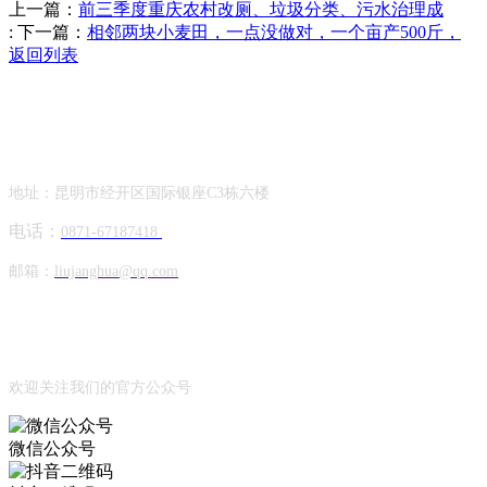
上一篇：
前三季度重庆农村改厕、垃圾分类、污水治理成
:
下一篇：
相邻两块小麦田，一点没做对，一个亩产500斤，
返回列表
Contact Information
联系方式
地址：昆明市经开区国际银座C3栋六楼
电话：
0871-67187418
邮箱：
liujanghua@qq.com
Official Account
公众号
欢迎关注我们的官方公众号
微信公众号