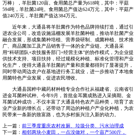
万棒），羊肚菌120亩。食用菌总产量为618吨，其中：平菇
594吨，羊肚菌24吨。食用菌总产值达624万元，其中：平菇产
值240万元，羊肚菌产值达384万元。
近年来，大通县将羊肚菌作为特色品牌持续打造，通过引
进农业公司，改造设施温棚发展羊肚菌种植，推动羊肚菌产业
融合发展，形成集菌种培植、营养袋研制、成菌种植、技术推
广、商品菌加工及产品销售于一体的全产业链。大通县采
用“科研团队+农技服务部门+经营主体”的协作模式，为企业提
供技术支持、项目扶持，经过规模化种植、标准化管理和产业
化生产，使得大通县羊肚菌的产量和质量都得到了显著提升，
同时带动周边农户在基地进行务工就业，进一步推动了本地食
用菌特色产业发展，促进农民增收。
大通县国粹中藏药材种植专业合作社从福建省、云南省引
进金耳菌种试种。今年9月，首批金耳菌成熟进入采摘期。金
耳菌试种成功，不仅丰富了大通县特色农产品种类，培育了农
业产业新的增长点，还带动了周边的种植户产业化种植，为农
民带来一条新的致富路，也为乡村振兴注入新的动力。
上一篇：
前三季度重庆农村改厕、垃圾分类、污水治理成
下一篇：
相邻两块小麦田，一点没做对，一个亩产500斤，