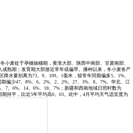
部冬小麦处于孕穗抽穗期，黄淮大部、陕西中南部、甘肃南部、
入成熟期；发育期大部接近常年或偏早。播种以来，冬小麦各产
区降水量别离为73。9、109。1毫米，较常年同期偏多5。1%、
期偏少47。8%、6。2%、2。2%、27。3%、8。7%。华北、江
7%、7。6%、14。6%、18。7%；新疆和西南地域日照时数为
年同期持平，比近5年平均高0。03。此中，4月平均天气适宜度为