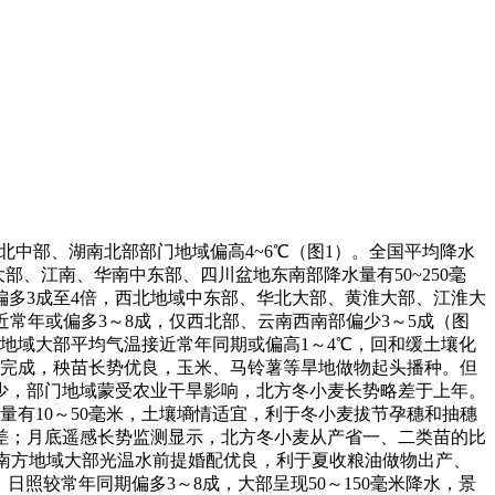
湖北中部、湖南北部部门地域偏高4~6℃（图1）。全国平均降水
部、江南、华南中东部、四川盆地东南部降水量有50~250毫
偏多3成至4倍，西北地域中东部、华北大部、黄淮大部、江淮大
近常年或偏多3～8成，仅西北部、云南西南部偏少3～5成（图
地域大部平均气温接近常年同期或偏高1～4℃，回和缓土壤化
基完成，秧苗长势优良，玉米、马铃薯等旱地做物起头播种。但
少，部门地域蒙受农业干旱影响，北方冬小麦长势略差于上年。
量有10～50毫米，土壤墒情适宜，利于冬小麦拔节孕穗和抽穗
差；月底遥感长势监测显示，北方冬小麦从产省一、二类苗的比
大。南方地域大部光温水前提婚配优良，利于夏收粮油做物出产、
照较常年同期偏多3～8成，大部呈现50～150毫米降水，景