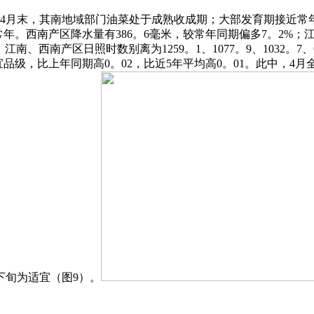
4月末，其南地域部门油菜处于成熟收成期；大部发育期接近常年或
常年。西南产区降水量有386。6毫米，较常年同期偏多7。2%；江淮
南、西南产区日照时数别离为1259。1、1077。9、1032。7、
宜品级，比上年同期高0。02，比近5年平均高0。01。此中，4
下旬为适宜（图9）。