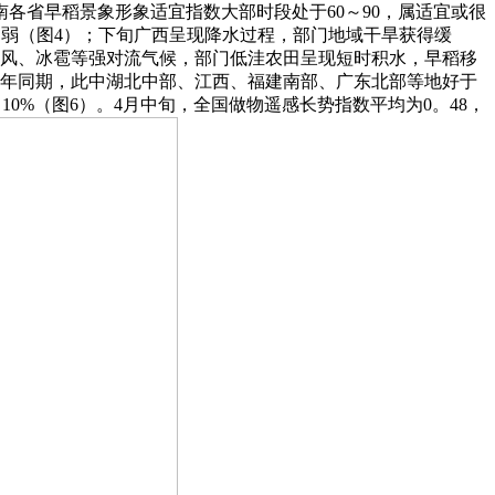
各省早稻景象形象适宜指数大部时段处于60～90，属适宜或很
偏弱（图4）；下旬广西呈现降水过程，部门地域干旱获得缓
、大风、冰雹等强对流气候，部门低洼农田呈现短时积水，早稻移
上年同期，此中湖北中部、江西、福建南部、广东北部等地好于
0%（图6）。4月中旬，全国做物遥感长势指数平均为0。48，