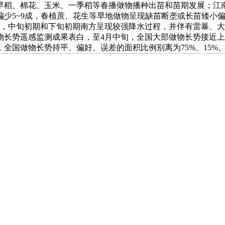
稻、棉花、玉米、一季稻等春播做物播种出苗和苗期发展；江南
少5~9成，春植蔗、花生等旱地做物呈现缺苗断垄或长苗矮小
。别的，中旬初期和下旬初期南方呈现较强降水过程，并伴有雷暴
物长势遥感监测成果表白，至4月中旬，全国大部做物长势接近
国做物长势持平、偏好、误差的面积比例别离为75%、15%、1