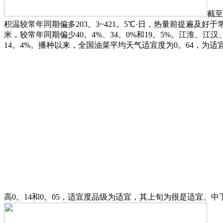
截至
积温较常年同期偏多203。3~421。5℃·日，热量前提遍及好于
米，较常年同期偏少40。4%、34。0%和19。5%。江淮、江汉、江
14。4%。播种以来，全国油菜平均天气适宜度为0。64，为适
高0。14和0。05，适宜度品级为适宜，其上旬为很是适宜、中