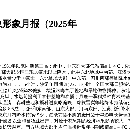
象月报（2025年
1961年以来同期第三高；此中，中东部大部气温偏高1~4℃，
中东部大部农区呈现10毫米以上降水，此中东北地域中南部、江汉大
水量少于10毫米；东北地域大部、中东部、四川西部等地降水
数为211。。6小时，较常年同期偏少2。8小时；全国大部日照接
但部门地域降水偏多土壤湿涝晦气于整地和旱地做物播种。东北
蓄墒充脚，水热前提利于春耕整地和春播；月底一季稻播种育秧根
持续湿涝，春耕整地和播种进度略偏晚。豫陕晋冀等地降水持续偏
多3~5成，北部和东南部、山东大部、河南东部、江苏北部降水
陇东月内降水持续稀少，灌溉前提不脚的麦田受干旱影响长势误
，晦气于设备农业和畜牧业出产，对处于花果期的经济林果影响较
势误差。南方地域大部平均气温接近常年同期或偏高1～4℃，日