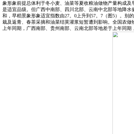
象形象前提总体利于冬小麦、油菜等夏收粮油做物产量构成及早
是适宜品级。但广西中南部、四川北部、云南中北部等地降水偏
和，早稻景象形象适宜指数由27。0上升到57。7（图5）
栽及返青、春茶采摘和油菜结荚灌浆短暂遭到影响。全国农做
上年同期，广西南部、贵州南部、云南北部等地差于上年同期，全