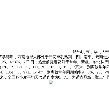
截至4月末，华北大
节孕穗期，西南地域大部处于开花至乳熟期，四川南部、云南进
125。4~376。7℃·日，热量前提遍及好于常年。新疆、华北从产
2、171。9、171。9、197。9、195。2毫米，别离较常年同
94、1361。8、971。1小时，别离较常年同期偏多9。8%、20。
播种以来，全国冬小麦平均天气适宜度为0。71，为适宜品级，取上