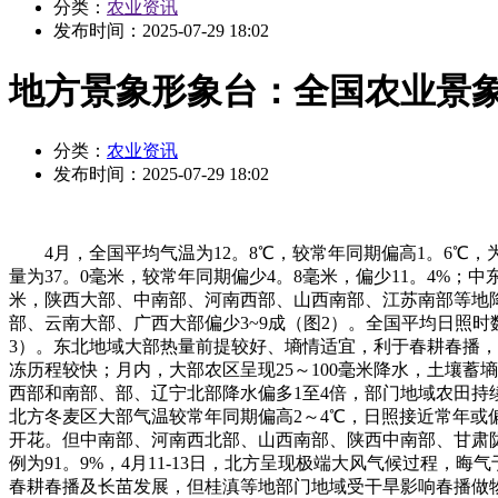
分类：
农业资讯
发布时间：
2025-07-29 18:02
地方景象形象台：全国农业景象形
分类：
农业资讯
发布时间：
2025-07-29 18:02
4月，全国平均气温为12。8℃，较常年同期偏高1。6℃，为
量为37。0毫米，较常年同期偏少4。8毫米，偏少11。4%；
米，陕西大部、中南部、河南西部、山西南部、江苏南部等地降
部、云南大部、广西大部偏少3~9成（图2）。全国平均日照时
3）。东北地域大部热量前提较好、墒情适宜，利于春耕春播，
冻历程较快；月内，大部农区呈现25～100毫米降水，土壤
西部和南部、部、辽宁北部降水偏多1至4倍，部门地域农田
北方冬麦区大部气温较常年同期偏高2～4℃，日照接近常年或偏
开花。但中南部、河南西北部、山西南部、陕西中南部、甘肃
例为91。9%，4月11-13日，北方呈现极端大风气候过程
春耕春播及长苗发展，但桂滇等地部门地域受干旱影响春播做物长